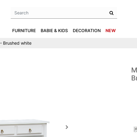
FURNITURE
BABIE & KIDS
DECORATION
NEW
- Brushed white
M
B