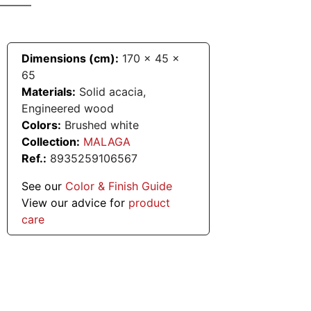
Dimensions (cm):
170
x
45
x
65
Materials:
Solid acacia,
Engineered wood
Colors:
Brushed white
Collection:
MALAGA
Ref.:
8935259106567
See our
Color & Finish Guide
View our advice for
product
care