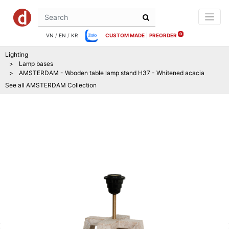
0
VN
/
EN
/
KR
CUSTOM MADE
|
PREORDER
Lighting
Lamp bases
AMSTERDAM - Wooden table lamp stand H37 - Whitened acacia
See all
AMSTERDAM
Collection