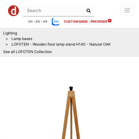
0
VN
/
EN
/
KR
CUSTOM MADE
|
PREORDER
Lighting
Lamp bases
LOFOTEN - Wooden floor lamp stand H140 - Natural OAK
See all
LOFOTEN
Collection